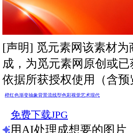
[声明] 觅元素网该素材
成，为觅元素网原创或已
依据所获授权使用（含预
橙红色
渐变
抽象
背景
流线型
色彩
视觉
艺术
现代
免费下载JPG
用AI处理成想要的图片