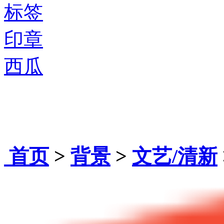
标签
印章
西瓜
首页
>
背景
>
文艺/清新