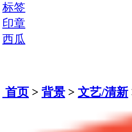
标签
印章
西瓜
首页
>
背景
>
文艺/清新