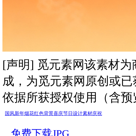
[声明] 觅元素网该素材
成，为觅元素网原创或已
依据所获授权使用（含预
国风
新年
烟花
红色
背景
喜庆
节日
设计
素材
庆祝
免费下载JPG