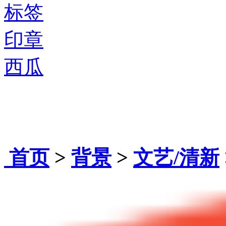
标签
印章
西瓜
首页
>
背景
>
文艺/清新