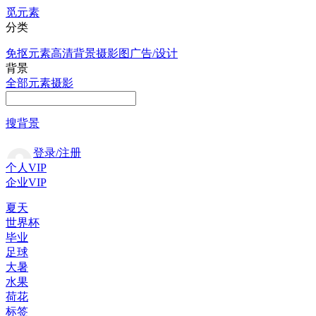
觅元素
分类
免抠元素
高清背景
摄影图
广告/设计
背景
全部
元素
摄影
搜背景
登录/注册
个人VIP
企业VIP
夏天
世界杯
毕业
足球
大暑
水果
荷花
标签