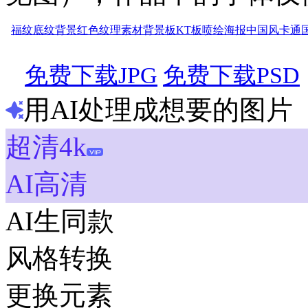
福纹
底纹背景
红色
纹理
素材
背景板
KT板
喷绘
海报
中国风
卡通
免费下载JPG
免费下载PSD
用AI处理成想要的图片
超清4k
AI高清
AI生同款
风格转换
更换元素