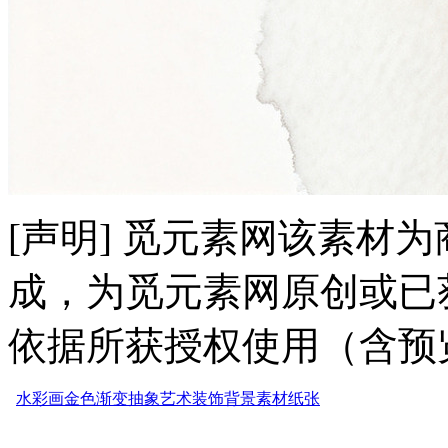
[声明] 觅元素网该素材
成，为觅元素网原创或已
依据所获授权使用（含预
水彩画
金色
渐变
抽象
艺术
装饰
背景
素材
纸张