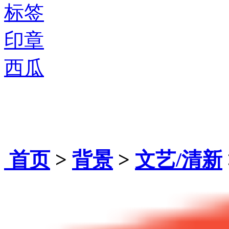
标签
印章
西瓜
首页
>
背景
>
文艺/清新