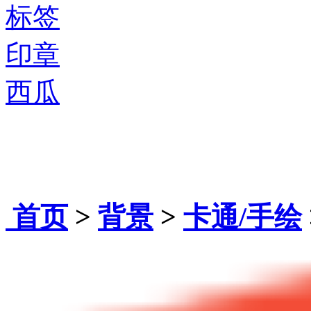
标签
印章
西瓜
首页
>
背景
>
卡通/手绘