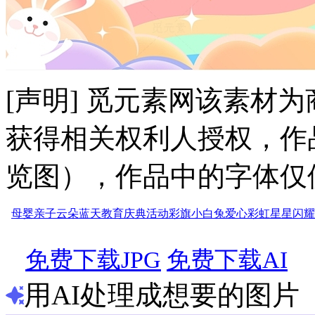
[声明] 觅元素网该素材
获得相关权利人授权，作
览图），作品中的字体仅
母婴
亲子
云朵
蓝天
教育
庆典
活动
彩旗
小白兔
爱心
彩虹
星星
闪耀
免费下载JPG
免费下载AI
用AI处理成想要的图片