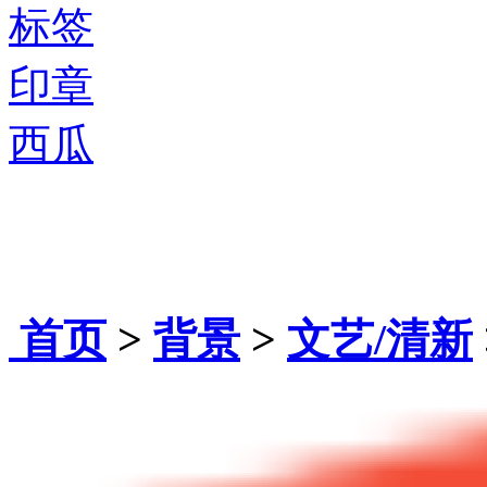
标签
印章
西瓜
首页
>
背景
>
文艺/清新