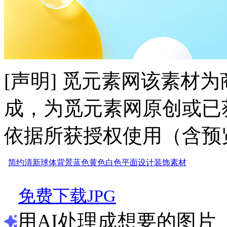
[声明] 觅元素网该素材
成，为觅元素网原创或已
依据所获授权使用（含预
简约
清新
球体
背景
蓝色
黄色
白色
平面设计
装饰素材
免费下载JPG
用AI处理成想要的图片