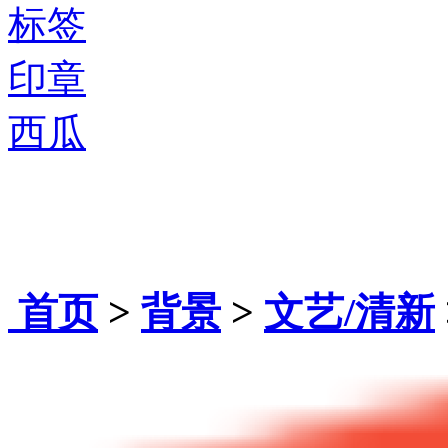
标签
印章
西瓜
首页
>
背景
>
文艺/清新