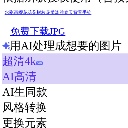
水彩画
樱花
花朵
树枝
花瓣
淡雅
春天
背景
手绘
免费下载JPG
用AI处理成想要的图片
超清4k
AI高清
AI生同款
风格转换
更换元素