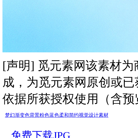
[声明] 觅元素网该素材
成，为觅元素网原创或已
依据所获授权使用（含预
梦幻
渐变色
背景
粉色
蓝色
柔和
简约
视觉
设计
素材
免费下载JPG