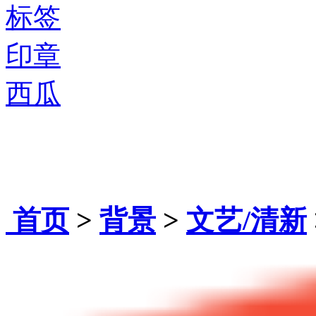
标签
印章
西瓜
首页
>
背景
>
文艺/清新