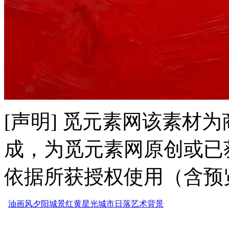
[声明] 觅元素网该素材
成，为觅元素网原创或已
依据所获授权使用（含预
油画风
夕阳
城景
红黄
星光
城市
日落
艺术
背景