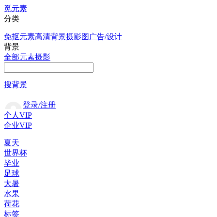
觅元素
分类
免抠元素
高清背景
摄影图
广告/设计
背景
全部
元素
摄影
搜背景
登录/注册
个人VIP
企业VIP
夏天
世界杯
毕业
足球
大暑
水果
荷花
标签