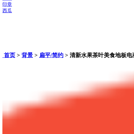
印章
西瓜
首页
>
背景
>
扁平/简约
> 清新水果茶叶美食地板电