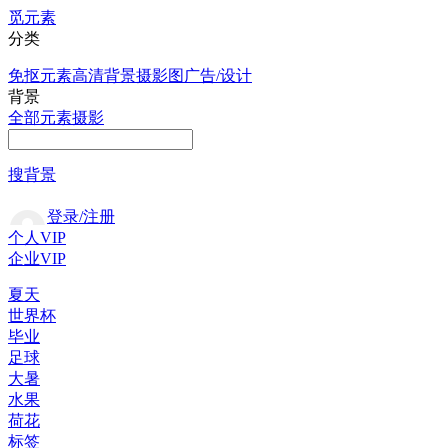
觅元素
分类
免抠元素
高清背景
摄影图
广告/设计
背景
全部
元素
摄影
搜背景
登录/注册
个人VIP
企业VIP
夏天
世界杯
毕业
足球
大暑
水果
荷花
标签