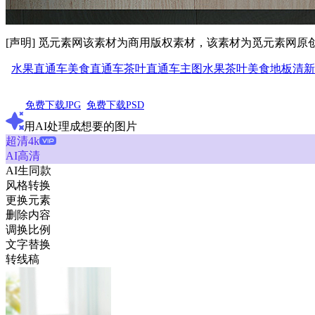
[声明] 觅元素网该素材为商用版权素材，该素材为觅元素网
水果直通车
美食直通车
茶叶直通车
主图
水果
茶叶
美食
地板
清新
免费下载JPG
免费下载PSD
用AI处理成想要的图片
超清4k
AI高清
AI生同款
风格转换
更换元素
删除内容
调换比例
文字替换
转线稿