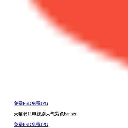
免费PSD
免费JPG
天猫双11电视剧大气紫色banner
免费PSD
免费JPG