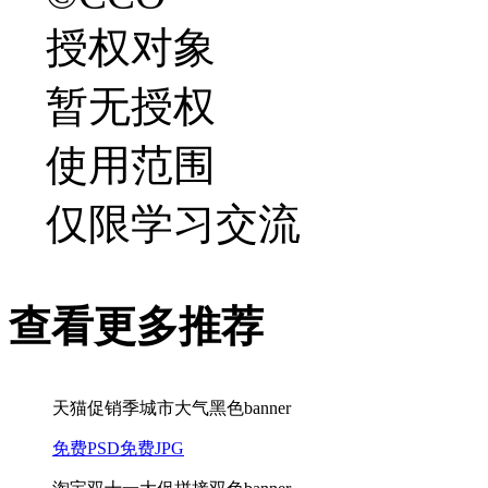
授权对象
暂无授权
使用范围
仅限学习交流
查看更多推荐
天猫促销季城市大气黑色banner
免费PSD
免费JPG