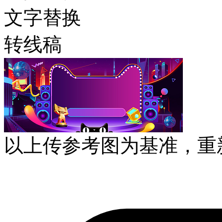
文字替换
转线稿
以上传参考图为基准，重