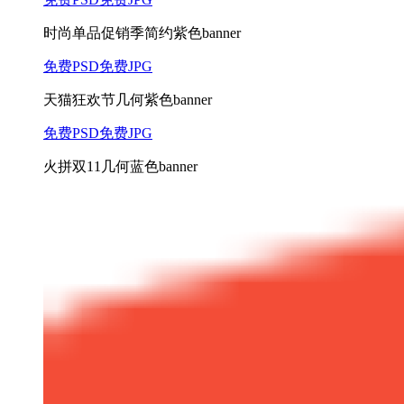
时尚单品促销季简约紫色banner
免费PSD
免费JPG
天猫狂欢节几何紫色banner
免费PSD
免费JPG
火拼双11几何蓝色banner