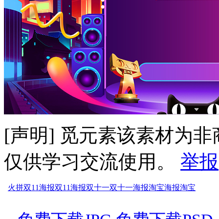
[声明] 觅元素该素材为
仅供学习交流使用。
举报
火拼双11海报
双11海报
双十一
双十一海报
淘宝海报
淘宝