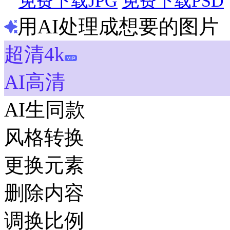
免费下载JPG
免费下载PSD
用AI处理成想要的图片
超清4k
AI高清
AI生同款
风格转换
更换元素
删除内容
调换比例