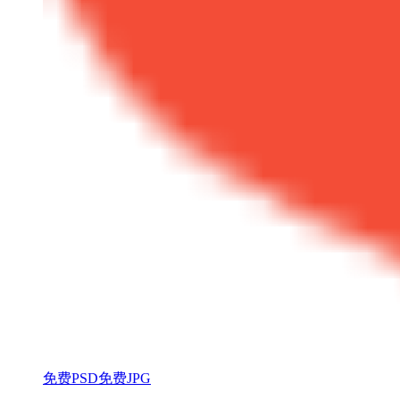
免费PSD
免费JPG