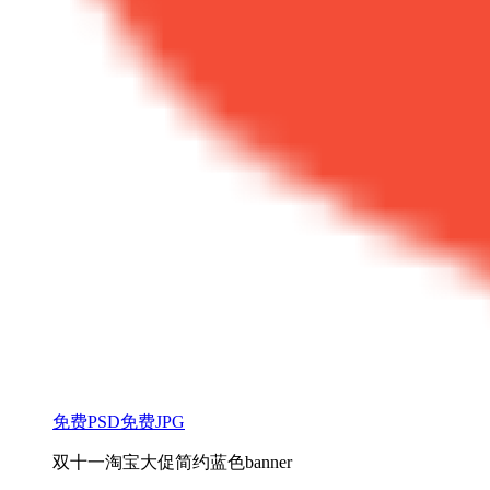
免费PSD
免费JPG
双十一淘宝大促简约蓝色banner