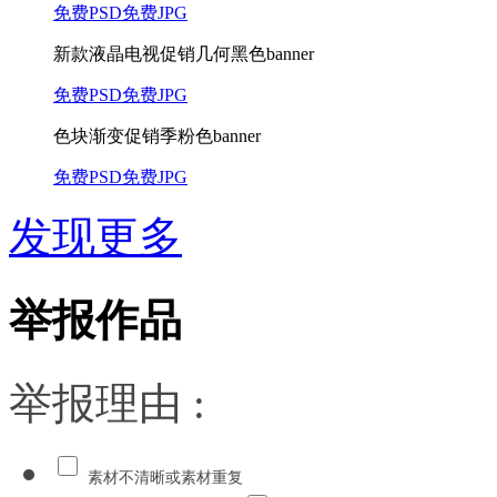
免费PSD
免费JPG
新款液晶电视促销几何黑色banner
免费PSD
免费JPG
色块渐变促销季粉色banner
免费PSD
免费JPG
发现更多
举报作品
举报理由 :
素材不清晰或素材重复