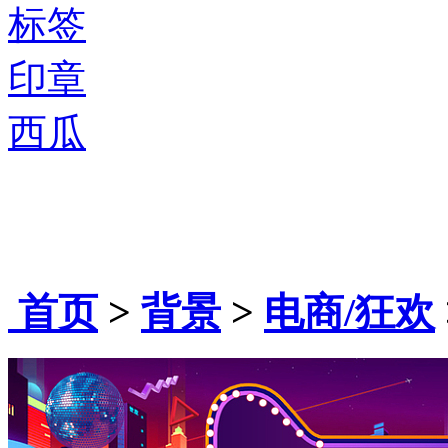
标签
印章
西瓜
首页
>
背景
>
电商/狂欢