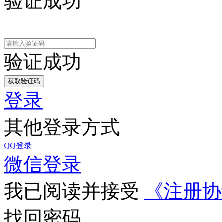
验证成功
验证成功
登录
其他登录方式
QQ登录
微信登录
我已阅读并接受
《注册协
找回密码