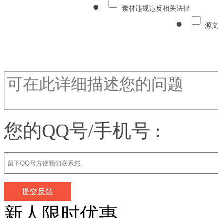
素材违规违反相关法律
源
您的QQ号/手机号 :
提交反馈
新人限时优惠