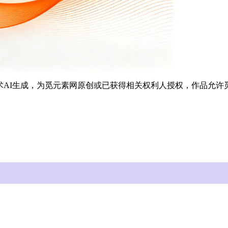
能技术AI生成，为觅元素网原创或已获得相关权利人授权，作品允