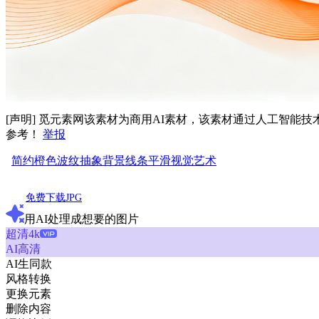
[声明] 觅元素网该素材为商用AI素材，该素材通过人工智
参考！
举报
简约
橙色
波纹
抽象
背景
线条
平滑
视觉
艺术
免费下载JPG
用AI处理成想要的图片
超清4k
AI高清
AI生同款
风格转换
更换元素
删除内容