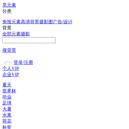
觅元素
分类
免抠元素
高清背景
摄影图
广告/设计
背景
全部
元素
摄影
搜背景
登录/注册
个人VIP
企业VIP
夏天
世界杯
毕业
足球
大暑
水果
荷花
标签