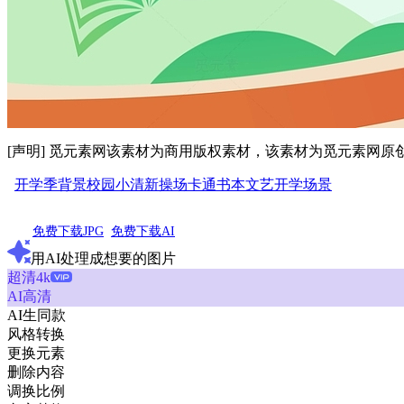
[声明] 觅元素网该素材为商用版权素材，该素材为觅元素网
开学季
背景
校园
小清新
操场
卡通
书本
文艺
开学场景
免费下载JPG
免费下载AI
用AI处理成想要的图片
超清4k
AI高清
AI生同款
风格转换
更换元素
删除内容
调换比例