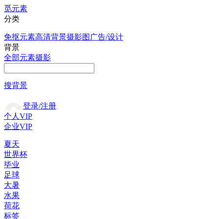
觅元素
分类
免抠元素
高清背景
摄影图
广告/设计
背景
全部
元素
摄影
搜背景
登录/注册
个人VIP
企业VIP
夏天
世界杯
毕业
足球
大暑
水果
荷花
标签