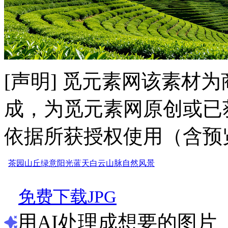
[声明] 觅元素网该素材
成，为觅元素网原创或已
依据所获授权使用（含预
茶园
山丘
绿意
阳光
蓝天
白云
山脉
自然
风景
免费下载JPG
用AI处理成想要的图片