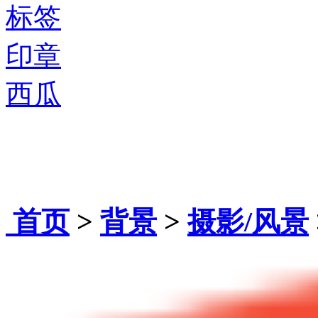
标签
印章
西瓜
首页
>
背景
>
摄影/风景