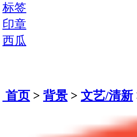
标签
印章
西瓜
首页
>
背景
>
文艺/清新