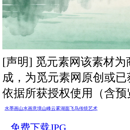
[声明] 觅元素网该素材
成，为觅元素网原创或已
依据所获授权使用（含预
水墨画
山水画
意境
山峰
云雾
湖面
飞鸟
传统
艺术
免费下载JPG