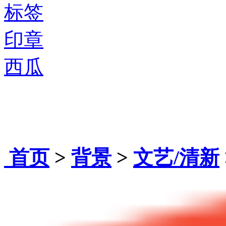
标签
印章
西瓜
首页
>
背景
>
文艺/清新