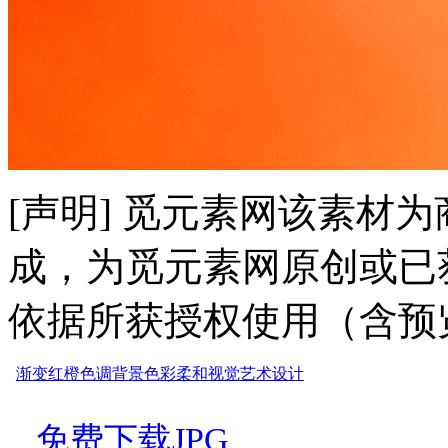
[声明] 觅元素网该素材
成，为觅元素网原创或已
依据所获授权使用（含预
渐变
红橙
色调
背景
色彩
柔和
视觉
艺术
设计
免费下载JPG