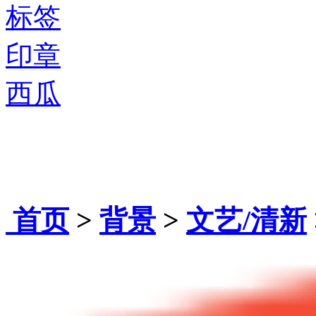
标签
印章
西瓜
首页
>
背景
>
文艺/清新