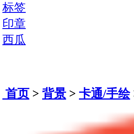
标签
印章
西瓜
首页
>
背景
>
卡通/手绘