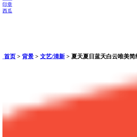
印章
西瓜
首页
>
背景
>
文艺/清新
> 夏天夏日蓝天白云唯美简