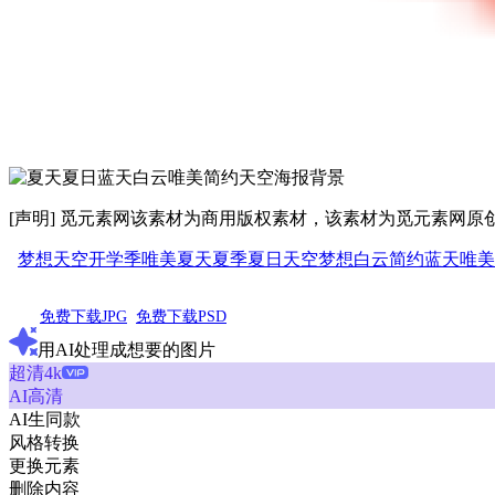
[声明] 觅元素网该素材为商用版权素材，该素材为觅元素网
梦想天空
开学季
唯美
夏天
夏季
夏日
天空
梦想
白云
简约
蓝天
唯美
免费下载JPG
免费下载PSD
用AI处理成想要的图片
超清4k
AI高清
AI生同款
风格转换
更换元素
删除内容