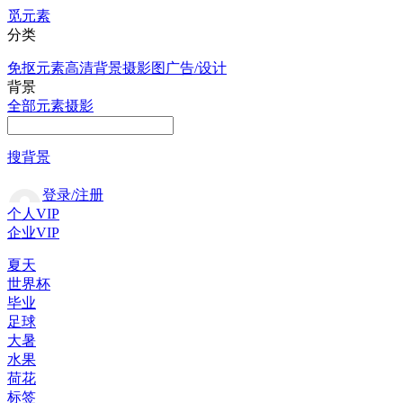
觅元素
分类
免抠元素
高清背景
摄影图
广告/设计
背景
全部
元素
摄影
搜背景
登录/注册
个人VIP
企业VIP
夏天
世界杯
毕业
足球
大暑
水果
荷花
标签