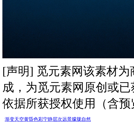
[声明] 觅元素网该素材
成，为觅元素网原创或已
依据所获授权使用（含预
渐变
天空
黄昏
色彩
宁静
层次
远景
朦胧
自然