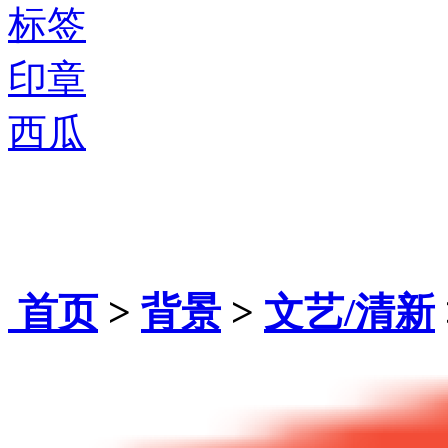
标签
印章
西瓜
首页
>
背景
>
文艺/清新