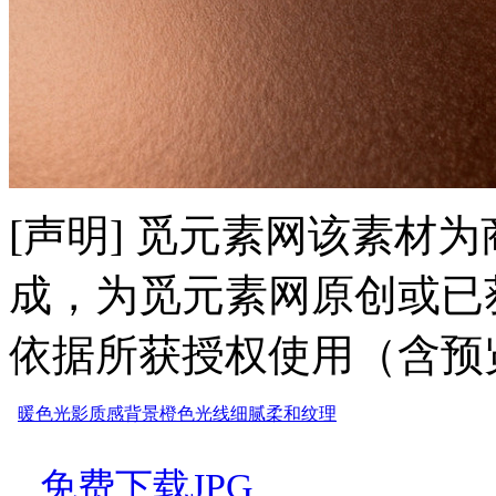
[声明] 觅元素网该素材
成，为觅元素网原创或已
依据所获授权使用（含预
暖色
光影
质感
背景
橙色
光线
细腻
柔和
纹理
免费下载JPG