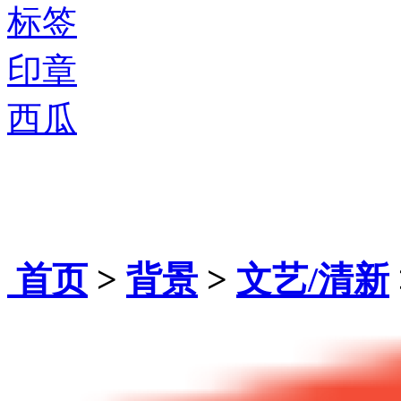
标签
印章
西瓜
首页
>
背景
>
文艺/清新