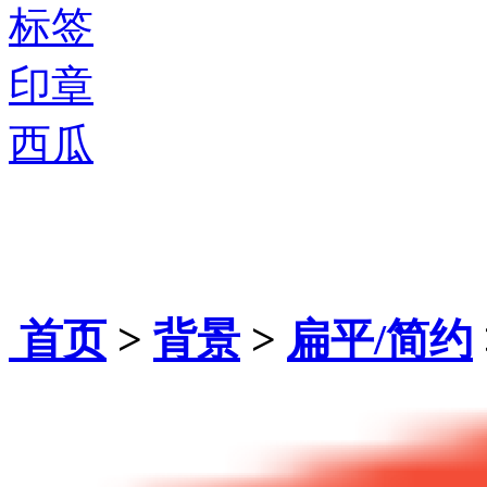
标签
印章
西瓜
首页
>
背景
>
扁平/简约