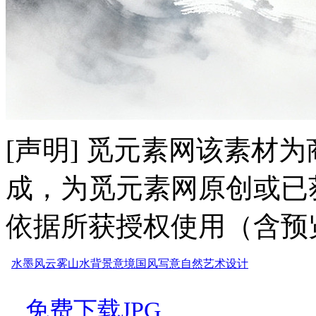
[声明] 觅元素网该素材
成，为觅元素网原创或已
依据所获授权使用（含预
水墨风
云雾
山水
背景
意境
国风
写意
自然
艺术
设计
免费下载JPG