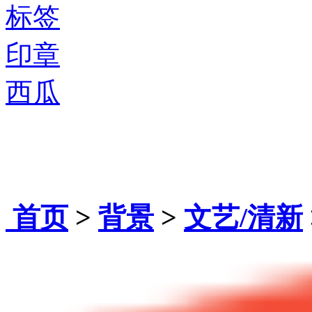
标签
印章
西瓜
首页
>
背景
>
文艺/清新