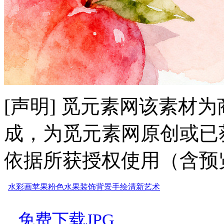
[声明] 觅元素网该素材
成，为觅元素网原创或已
依据所获授权使用（含预
水彩画
苹果
粉色
水果
装饰
背景
手绘
清新
艺术
免费下载JPG