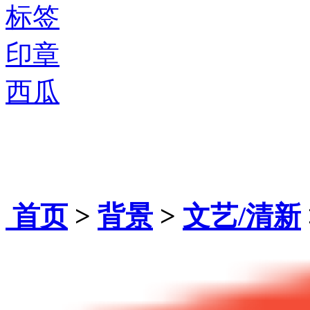
标签
印章
西瓜
首页
>
背景
>
文艺/清新