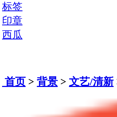
标签
印章
西瓜
首页
>
背景
>
文艺/清新