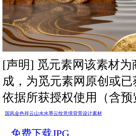
[声明] 觅元素网该素材
成，为觅元素网原创或已
依据所获授权使用（含预
国风
金色
祥云
山水
水墨
云纹
意境
背景
设计
素材
免费下载JPG