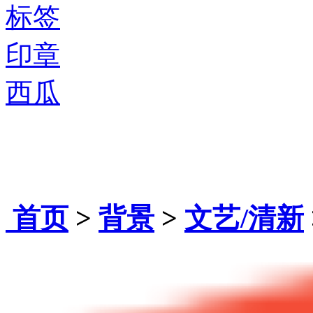
标签
印章
西瓜
首页
>
背景
>
文艺/清新