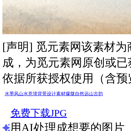
[声明] 觅元素网该素材
成，为觅元素网原创或已
依据所获授权使用（含预
水墨风
山水
意境
背景
设计
素材
朦胧
自然
远山
古韵
免费下载JPG
用AI处理成想要的图片