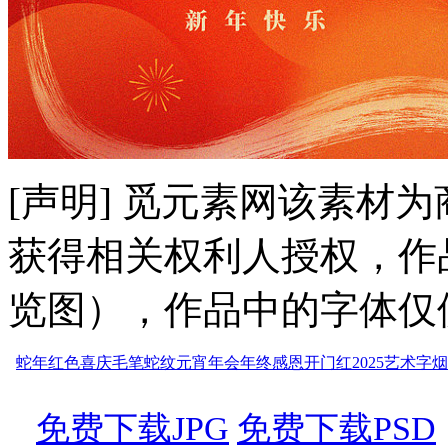
[声明] 觅元素网该素材
获得相关权利人授权，作
览图），作品中的字体仅
蛇年
红色喜庆
毛笔蛇纹
元宵
年会
年终感恩
开门红
2025艺术字
烟
免费下载JPG
免费下载PSD