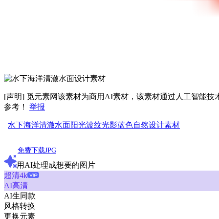
[声明] 觅元素网该素材为商用AI素材，该素材通过人工智
参考！
举报
水下
海洋
清澈
水面
阳光
波纹
光影
蓝色
自然
设计
素材
免费下载JPG
用AI处理成想要的图片
超清4k
AI高清
AI生同款
风格转换
更换元素