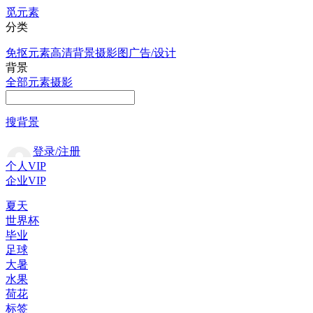
觅元素
分类
免抠元素
高清背景
摄影图
广告/设计
背景
全部
元素
摄影
搜背景
登录/注册
个人VIP
企业VIP
夏天
世界杯
毕业
足球
大暑
水果
荷花
标签