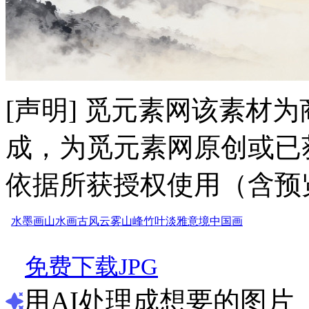
[声明] 觅元素网该素材
成，为觅元素网原创或已
依据所获授权使用（含预
水墨画
山水画
古风
云雾
山峰
竹叶
淡雅
意境
中国画
免费下载JPG
用AI处理成想要的图片