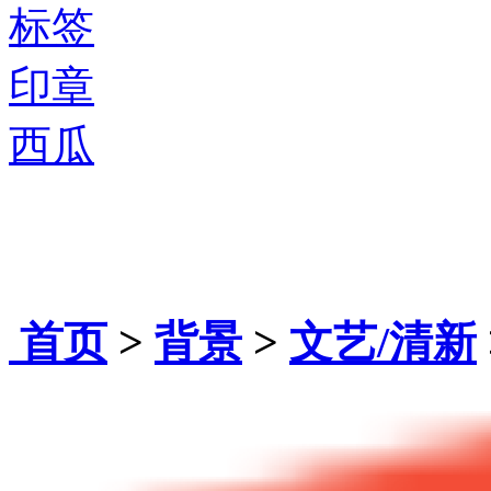
标签
印章
西瓜
首页
>
背景
>
文艺/清新