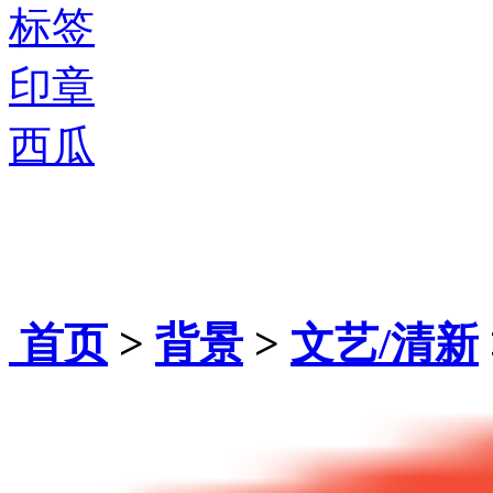
标签
印章
西瓜
首页
>
背景
>
文艺/清新