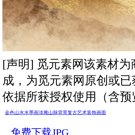
[声明] 觅元素网该素材
成，为觅元素网原创或已
依据所获授权使用（含预
金色山水
水墨画
淡雅
山脉
背景
复古
艺术
装饰
画面
免费下载JPG