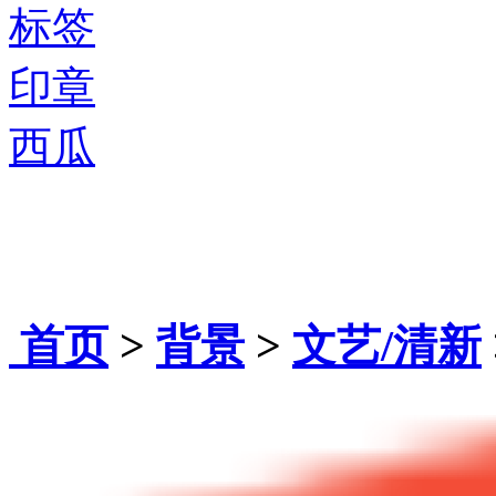
标签
印章
西瓜
首页
>
背景
>
文艺/清新