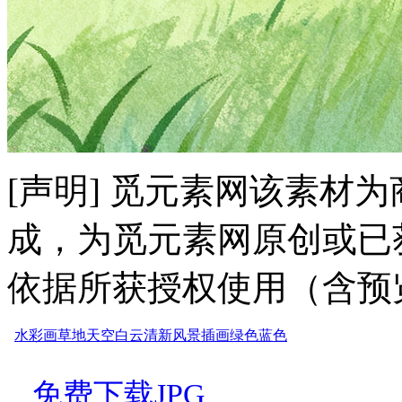
[声明] 觅元素网该素材
成，为觅元素网原创或已
依据所获授权使用（含预
水彩画
草地
天空
白云
清新
风景
插画
绿色
蓝色
免费下载JPG