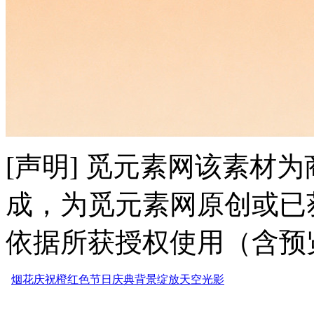
[声明] 觅元素网该素材
成，为觅元素网原创或已
依据所获授权使用（含预
烟花
庆祝
橙红色
节日
庆典
背景
绽放
天空
光影