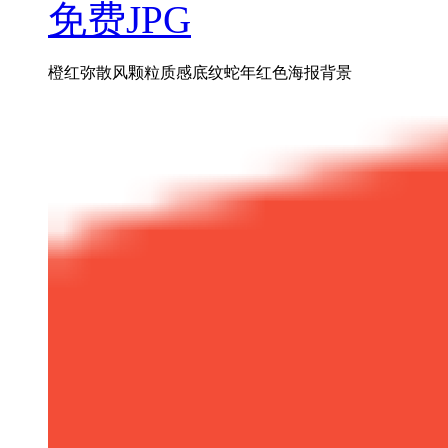
免费JPG
橙红弥散风颗粒质感底纹蛇年红色海报背景