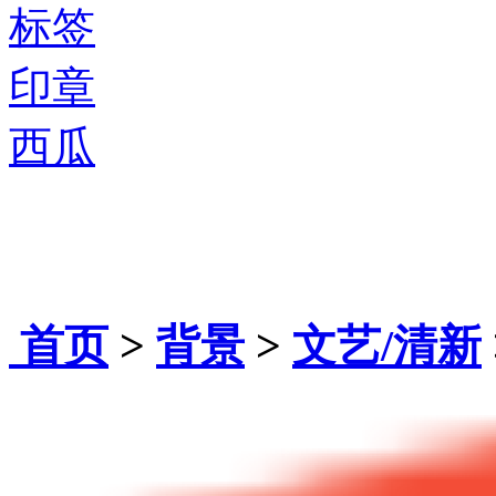
标签
印章
西瓜
首页
>
背景
>
文艺/清新