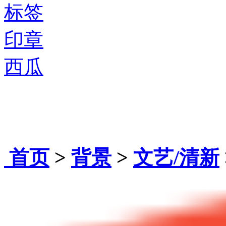
标签
印章
西瓜
首页
>
背景
>
文艺/清新