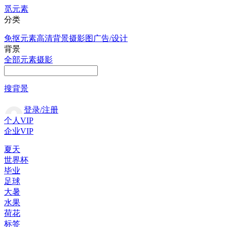
觅元素
分类
免抠元素
高清背景
摄影图
广告/设计
背景
全部
元素
摄影
搜背景
登录/注册
个人VIP
企业VIP
夏天
世界杯
毕业
足球
大暑
水果
荷花
标签