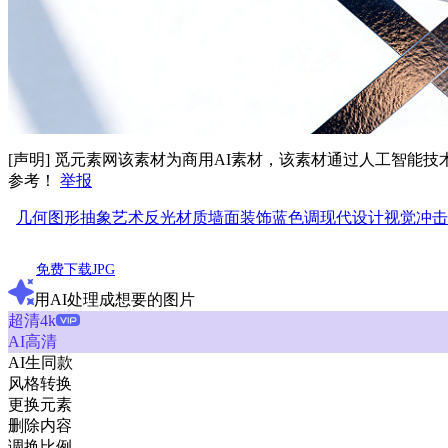
[声明] 觅元素网该素材为商用AI素材，该素材通过人工智
参考！
举报
几何图形
抽象艺术
反光材质
墙面装饰
蓝色调
现代设计
视觉冲击
免费下载JPG
用AI处理成想要的图片
超清4k
AI高清
AI生同款
风格转换
更换元素
删除内容
调换比例