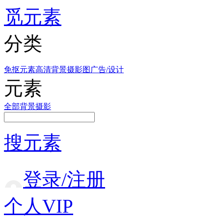
觅元素
分类
免抠元素
高清背景
摄影图
广告/设计
元素
全部
背景
摄影
搜元素
登录/注册
个人VIP