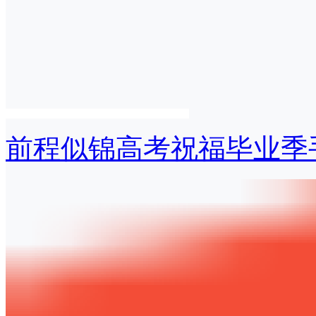
前程似锦高考祝福毕业季