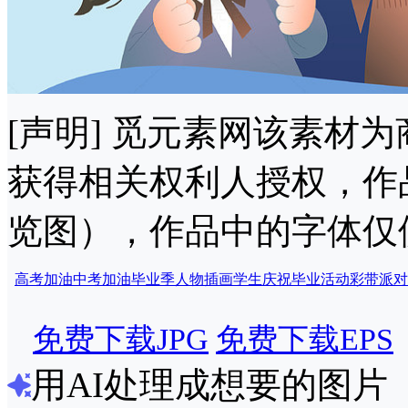
[声明] 觅元素网该素材
获得相关权利人授权，作
览图），作品中的字体仅
高考加油
中考加油
毕业季
人物插画
学生
庆祝
毕业活动
彩带
派对
免费下载JPG
免费下载EPS
用AI处理成想要的图片