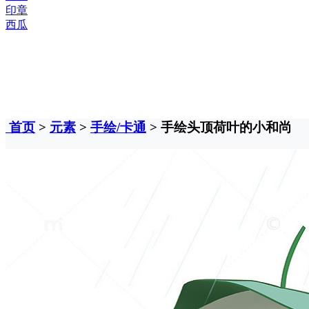
印章
西瓜
首页
>
元素
>
手绘/卡通
> 手绘头顶荷叶的小和尚