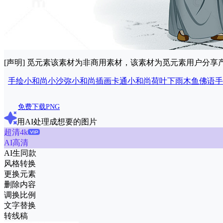
[声明] 觅元素该素材为非商用素材，该素材为觅元素用户分
手绘小和尚
小沙弥
小和尚
插画
卡通小和尚
荷叶
下雨
木鱼
佛语
手
免费下载PNG
用AI处理成想要的图片
超清4k
AI高清
AI生同款
风格转换
更换元素
删除内容
调换比例
文字替换
转线稿