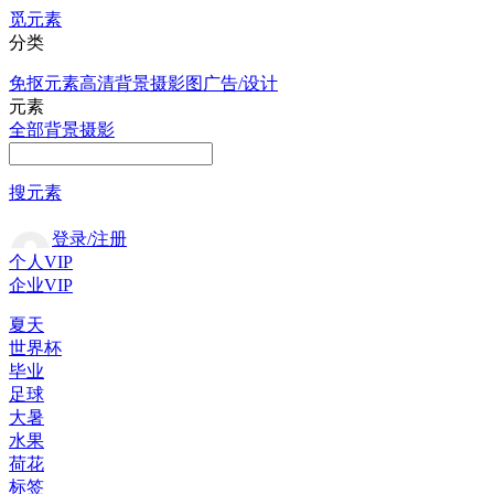
觅元素
分类
免抠元素
高清背景
摄影图
广告/设计
元素
全部
背景
摄影
搜元素
登录/注册
个人VIP
企业VIP
夏天
世界杯
毕业
足球
大暑
水果
荷花
标签