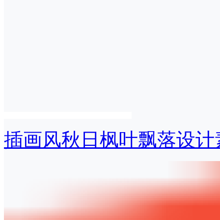
插画风秋日枫叶飘落设计