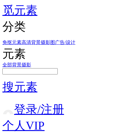
觅元素
分类
免抠元素
高清背景
摄影图
广告/设计
元素
全部
背景
摄影
搜元素
登录/注册
个人VIP