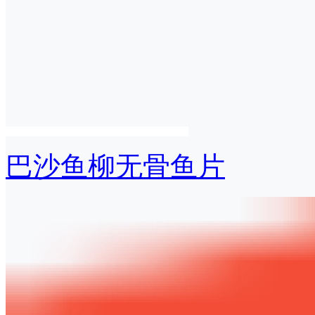
巴沙鱼柳无骨鱼片