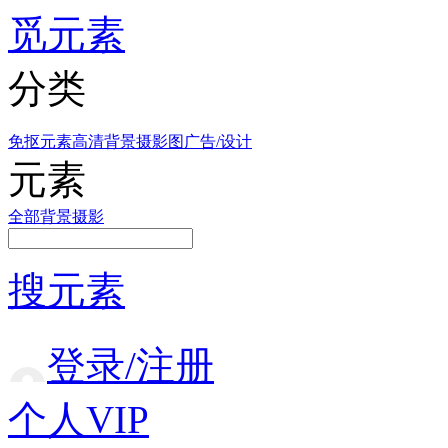
觅元素
分类
免抠元素
高清背景
摄影图
广告/设计
元素
全部
背景
摄影
搜元素
登录/注册
个人VIP