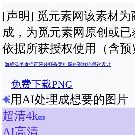
[声明] 觅元素网该素材
成，为觅元素网原创或已
依据所获授权使用（含预
海鲜汤
美食
插画
碗装
虾
香菜
柠檬
色彩鲜艳
餐饮设计
免费下载PNG
用AI处理成想要的图片
超清4k
AI高清