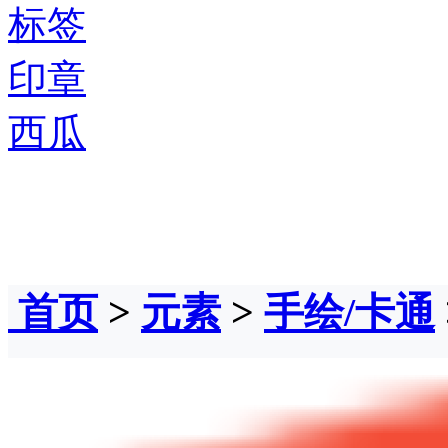
标签
印章
西瓜
首页
>
元素
>
手绘/卡通