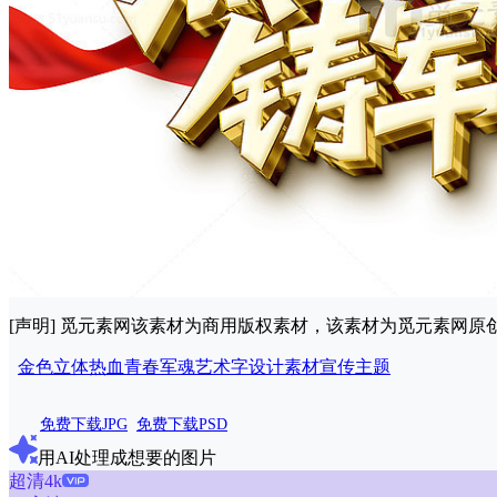
[声明] 觅元素网该素材为商用版权素材，该素材为觅元素网
金色
立体
热血
青春
军魂
艺术字
设计
素材
宣传
主题
免费下载JPG
免费下载PSD
用AI处理成想要的图片
超清4k