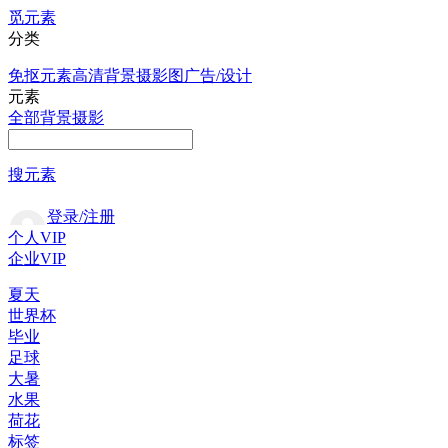
觅元素
分类
免抠元素
高清背景
摄影图
广告/设计
元素
全部
背景
摄影
搜元素
登录/注册
个人VIP
企业VIP
夏天
世界杯
毕业
足球
大暑
水果
荷花
标签