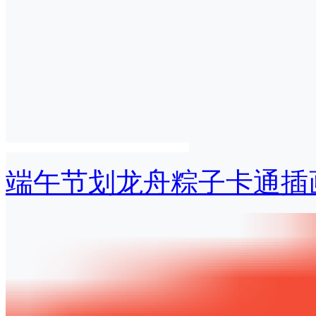
端午节划龙舟粽子卡通插