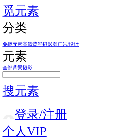
觅元素
分类
免抠元素
高清背景
摄影图
广告/设计
元素
全部
背景
摄影
搜元素
登录/注册
个人VIP