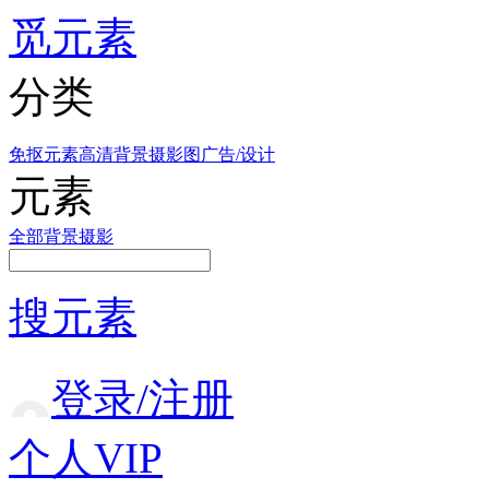
觅元素
分类
免抠元素
高清背景
摄影图
广告/设计
元素
全部
背景
摄影
搜元素
登录/注册
个人VIP