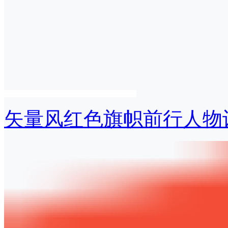
矢量风红色旗帜前行人物