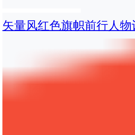
矢量风红色旗帜前行人物