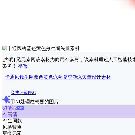
[声明] 觅元素网该素材为商用AI素材，该素材通过人工智
参考！
举报
卡通风
救生圈
蓝色
黄色
泳圈
夏季
游泳
矢量
设计
素材
免费下载PNG
用AI处理成想要的图片
超清4k
AI高清
AI生同款
风格转换
更换元素