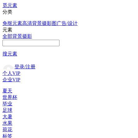
觅元素
分类
免抠元素
高清背景
摄影图
广告/设计
元素
全部
背景
摄影
搜元素
登录/注册
个人VIP
企业VIP
夏天
世界杯
毕业
足球
大暑
水果
荷花
标签