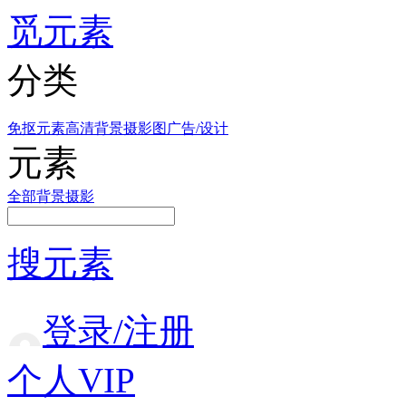
觅元素
分类
免抠元素
高清背景
摄影图
广告/设计
元素
全部
背景
摄影
搜元素
登录/注册
个人VIP