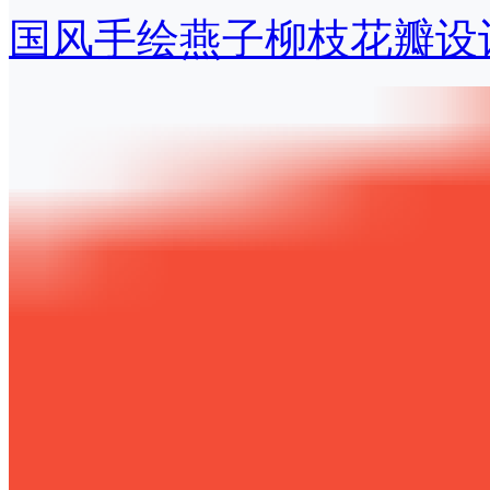
国风手绘燕子柳枝花瓣设