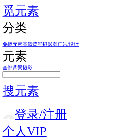
觅元素
分类
免抠元素
高清背景
摄影图
广告/设计
元素
全部
背景
摄影
搜元素
登录/注册
个人VIP