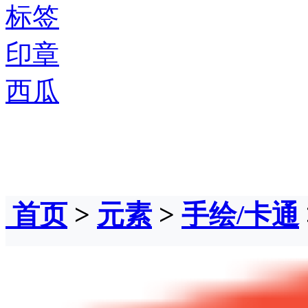
标签
印章
西瓜
首页
>
元素
>
手绘/卡通