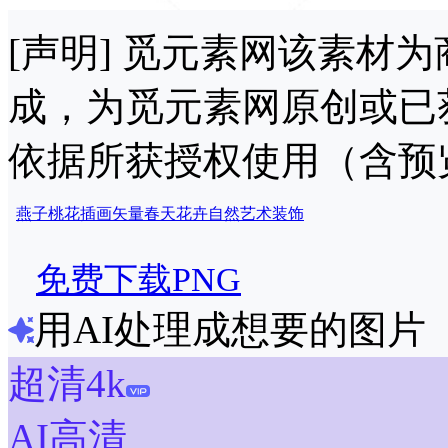
[声明] 觅元素网该素材
成，为觅元素网原创或已
依据所获授权使用（含预
燕子
桃花
插画
矢量
春天
花卉
自然
艺术
装饰
免费下载PNG
用AI处理成想要的图片
超清4k
AI高清