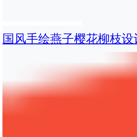
国风手绘燕子樱花柳枝设