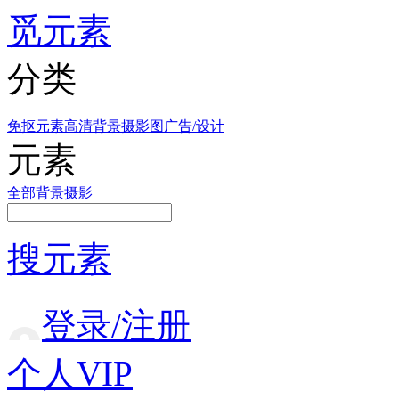
觅元素
分类
免抠元素
高清背景
摄影图
广告/设计
元素
全部
背景
摄影
搜元素
登录/注册
个人VIP