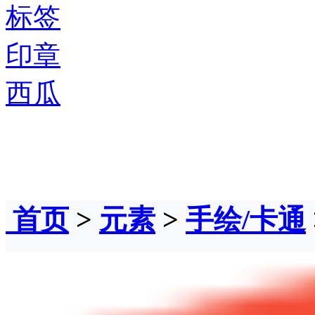
标签
印章
西瓜
首页
>
元素
>
手绘/卡通