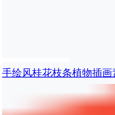
手绘风桂花枝条植物插画