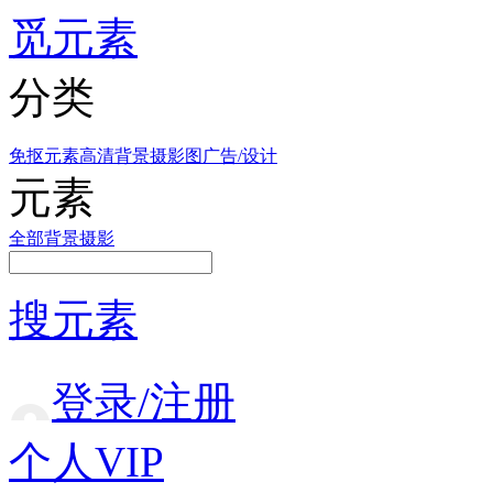
觅元素
分类
免抠元素
高清背景
摄影图
广告/设计
元素
全部
背景
摄影
搜元素
登录/注册
个人VIP