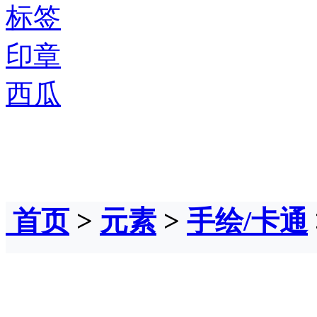
标签
印章
西瓜
首页
>
元素
>
手绘/卡通